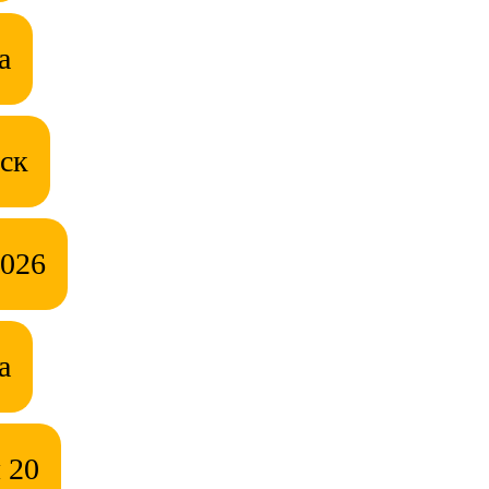
а
ск
2026
а
 20