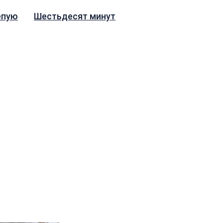
епую
Шестьдесят минут