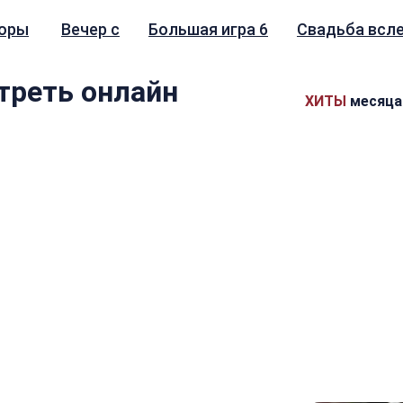
зоры
Вечер с
Большая игра 6
Свадьба всл
треть онлайн
ХИТЫ
месяца