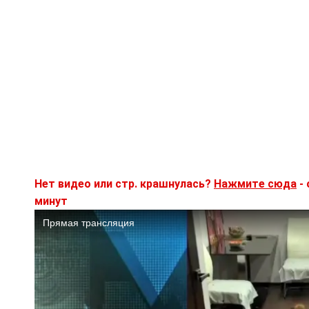
Нет видео или стр. крашнулась?
Нажмите сюда
- 
минут