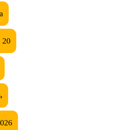
а
 20
ь
2026