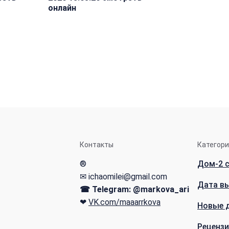
онлайн
Контакты
Категор
®
Дом-2 с
✉ ichaomilei@gmail.com
Дата в
☎ Telegram: @markova_ari
❤
VK.com/maaarrkova
Новые 
Рецензи