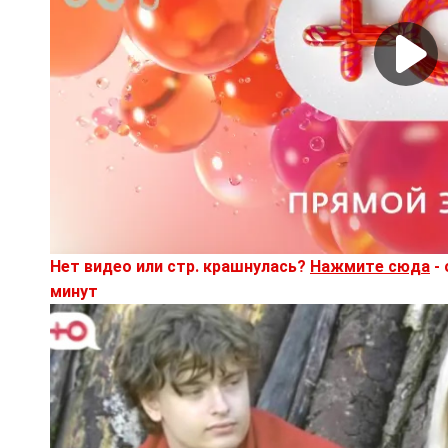
Нет видео или стр. крашнулась?
Нажмите сюда
- 
минут