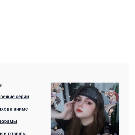
ии
вежие серии
ыхода аниме
дорамы
и и отзывы