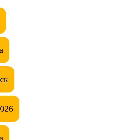
а
ск
2026
а