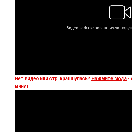
Нет видео или стр. крашнулась?
Нажмите сюда
- 
минут