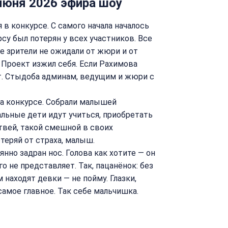
июня 2026 эфира шоу
 в конкурсе. С самого начала началось
су был потерян у всех участников. Все
же зрители не ожидали от жюри и от
 Проект изжил себя. Если Рахимова
кт. Стыдоба админам, ведущим и жюри с
 на конкурсе. Собрали малышей
альные дети идут учиться, приобретать
атвей, такой смешной в своих
теряй от страха, малыш.
янно задран нос. Голова как хотите — он
о не представляет. Так, пацанёнок: без
м находят девки — не пойму. Глазки,
самое главное. Так себе мальчишка.